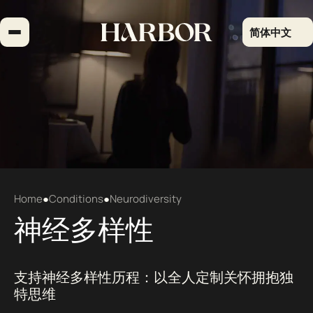
跳
到
简体中文
内
容
Home
●
Conditions
●
Neurodiversity
神经多样性
支持神经多样性历程：以全人定制关怀拥抱独
特思维