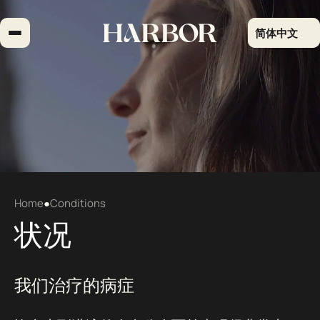
跳
到
简体中文
内
容
Home
●
Conditions
状况
我们治疗的病症