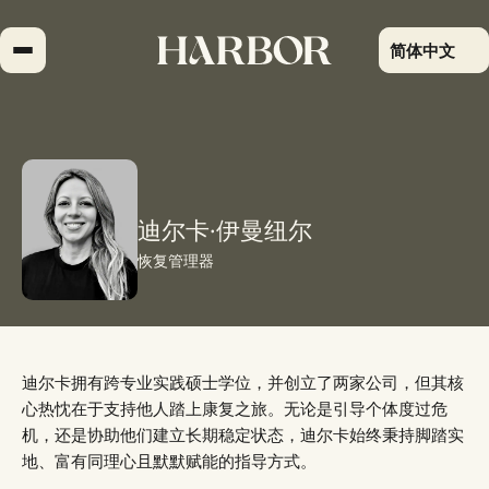
跳
到
简体中文
内
容
迪尔卡·伊曼纽尔
恢复管理器
迪尔卡拥有跨专业实践硕士学位，并创立了两家公司，但其核
心热忱在于支持他人踏上康复之旅。无论是引导个体度过危
机，还是协助他们建立长期稳定状态，迪尔卡始终秉持脚踏实
地、富有同理心且默默赋能的指导方式。