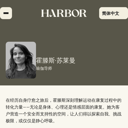
跳
到
简体中文
内
容
霍滕斯·苏莱曼
瑜伽导师
在经历自身疗愈之旅后，霍滕斯深刻理解运动在康复过程中的
转化力量——无论是身体、心理还是情感层面的康复。她为客
户营造一个安全而支持性的空间，让人们得以探索自我、挑战
极限，或仅仅是静心呼吸。