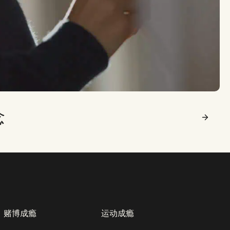
念
赌博成瘾
运动成瘾