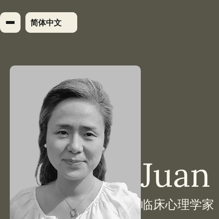
跳
到
简体中文
内
容
Juan
临床心理学家