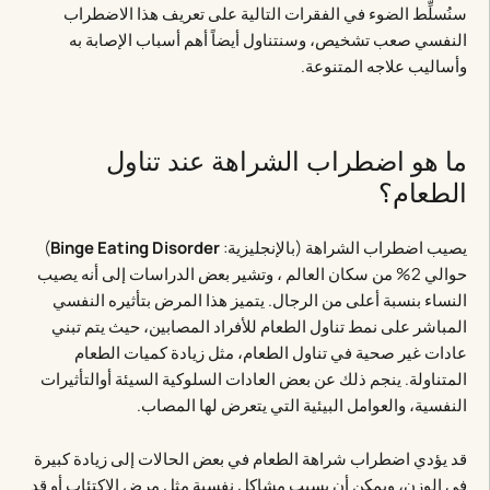
سنُسلِّط الضوء في الفقرات التالية على تعريف هذا الاضطراب
النفسي صعب تشخيص، وسنتناول أيضاً أهم أسباب الإصابة به
وأساليب علاجه المتنوعة.
ما هو اضطراب الشراهة عند تناول
الطعام؟
يصيب اضطراب الشراهة (بالإنجليزية:
Binge Eating Disorder
)
حوالي 2% من سكان العالم ، وتشير بعض الدراسات إلى أنه يصيب
النساء بنسبة أعلى من الرجال. يتميز هذا المرض بتأثيره النفسي
المباشر على نمط تناول الطعام للأفراد المصابين، حيث يتم تبني
عادات غير صحية في تناول الطعام، مثل زيادة كميات الطعام
المتناولة. ينجم ذلك عن بعض العادات السلوكية السيئة أوالتأثيرات
النفسية، والعوامل البيئية التي يتعرض لها المصاب.
قد يؤدي اضطراب شراهة الطعام في بعض الحالات إلى زيادة كبيرة
في الوزن، ويمكن أن يسبب مشاكل نفسية مثل
مرض الاكتئاب
أو قد