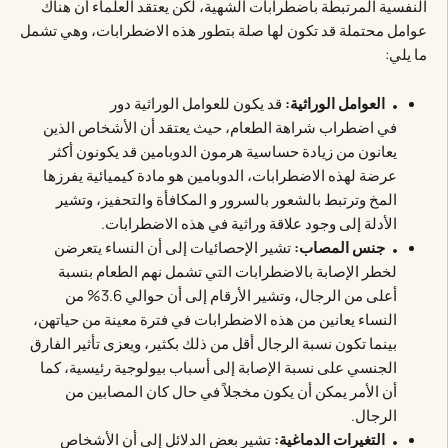
النفسية المرتبطة باضطرابات الشهية، لكن يعتقد العلماء أن هناك
عوامل محتملة قد تكون لها صلة بتطور هذه الاضطرابات، وهي تشمل
ما يلي:
العوامل الوراثية:
قد يكون للعوامل الوراثية دور
في اضطراب شراهة الطعام، حيث يعتقد أن الأشخاص الذين
يعانون من زيادة حساسية هرمون الدوبامين قد يكونون أكثر
عرضة لهذه الاضطرابات، الدوبامين هو مادة كيميائية يفرزها
المخ وترتبط بالشعور بالسرور و المكافأة والتحفيز، وتشير
الأدلة إلى وجود علاقة وراثية في هذه الاضطرابات.
جنس المصاب:
تشير الإحصائيات إلى أن النساء يتعرضن
لخطر الإصابة بالاضطرابات التي تشمل نهم الطعام بنسبة
أعلى من الرجال، وتشير الأرقام إلى أن حوالي 3.6% من
النساء يعانين من هذه الاضطرابات في فترة معينة من حياتهن،
بينما تكون نسبة الرجال أقل من ذلك بكثير، ويعزى تأثير الفارق
الجنسي على نسبة الإصابة إلى أسباب بيولوجية رئيسية، كما
أن الأمر يمكن أن يكون مخجلاً في حال كان المصابين من
الرجال.
التغيرات الدماغية:
تشير بعض الدلائل إلى أن الأشخاص