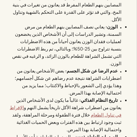
المصابين بنهم الطعام المفرط قد يعانون من تغيرات في بنية
المخ، والتي قد تؤثر على القدرة على التحكم بالشهية وتناول
الأكل.
الوزن:
يعاني نصف المصابين بنهم الطعام من مرض
السمنة، وتشير الدراسات إلى أن الأشخاص الذين يخضعون
لعمليات فقدان الوزن يعانون أحياناً من هذه الاضطرابات
بنسبة تتراوح بين 25-50%؛ وبالتالي، تم ربط الاضطرابات
التي تشمل الشراهة للطعام بالوزن الزائد، و الرغبه في نقص
الوزن.
عدم الرضا عن شكل الجسم:
بعض الأشخاص يعانون من
اضطرابات الشراهة نتيجة عدم رضاهم عن شكل أجسامهم؛
وهذا يؤدي إلى الشعور بالإحباط والاكتئاب؛ مما يزيد من
احتمالية الإصابة بهذا المرض.
تاريخ النظام الغذائي:
غالباً ما يكون لدى الأشخاص الذين
يعانون من اضطراب شراهة الأكل تاريخاً يشمل النهم و
الإفراط
في تناول الطعام
خلال فترة الطفولة ومرحلة المراهقة، ولقد
ثبت وجود ارتباط بين هذه الفترات وبعض الحميات الغذائية
واحتمالية الإصابة بهذا المرض.
الصدمات العاطفية:
تعتبر الصدمات العاطفية أحد الأسباب