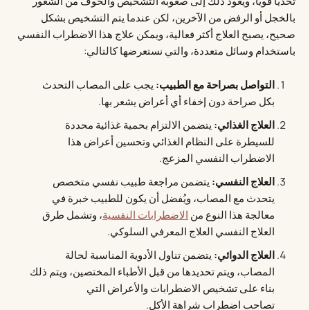
تحدياً قوياً، ويعود ذلك إلى صعوبة التشخيص والخوف من الشعور
بالخجل أو الرفض من الآخرين، لكن عندما يتم التشخيص بشكل
صحيح، يصبح العلاج أكثر فعالية، ويمكن علاج هذا الاضطراب النفسي
باستخدام وسائل متعددة، والتي نستعرضها كالتالي:
التواصل بصراحة مع الطبيب:
يجب على المصاب التحدث
بكل صراحة دون إخفاء أي أعراض يشعر بها.
العلاج الغذائي:
يتضمن الالتزام بحمية غذائية محددة
للسيطرة على النظام الغذائي وتحسين أعراض هذا
الاضطراب النفسي المزعج.
العلاج النفسي:
يتضمن مراجعة طبيب نفسي متخصص
يتحدث مع المصاب، ويُفضل أن يكون للطبيب خبرة في
معالجة هذا النوع من
الاضطرابات النفسية
، وتشمل طرق
العلاج النفسي العلاج المعرفي السلوكي.
العلاج الدوائي:
يتضمن تناول الأدوية المناسبة لحالة
المصاب، ويتم تحديدها من قبل الأطباء المختصين، ويتم ذلك
بناء على تشخيص الاضطرابات والأعراض التي
تصاحب اضطراب شراهة الأكل.