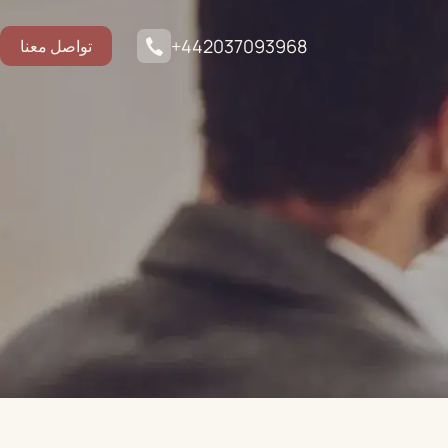
+442037093968
تواصل معنا