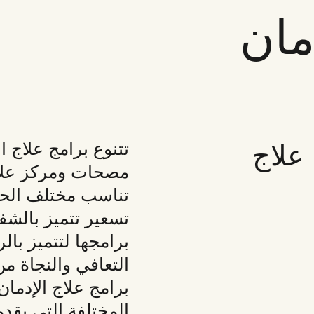
دمان
علاج
تتنوع برامج علاج 
مصحات ومركز علاج 
تسعير تتميز بالشفا
برامجها لتتميز با
التعافي والنجاة م
برامج
علاج الإدما
المختلفة
التي يقدمها مركز 