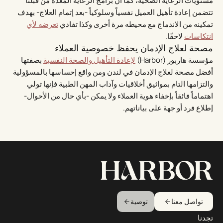
مستويات الرعاية الصحية، كما أن برامج الرعاية المعدة من قبلنا
تتضمن إعادة تأهيل العميل نفسياً وسلوكياً -بعد إتمام العلاج- بهدف
تمكينه من الاندماج مع محيطه مرة أخرى وكذا تفادي
تعرضه لأي
انتكاسات
لاحقًا.
مصحة لعلاج الإدمان يحفظ خصوصية العملاء
مؤسسة هاربور (Harbor)
لإعادة التأهيل والصحة النفسية
بصفتها
أفضل مصحة لعلاج الإدمان في لندن ومن واقع إحساسها بالمسؤولية
والتزامها التام بمواثيق أخلاقيات وآداب المهن الطبية فإنها تولي
اهتماماً فائقاً بإخفاء هوية العملاء ولا يمكن -بأي حال من الأحوال-
إطلاع فرد أو جهة على بياناتهم.
تواصل معنا
توصية
تجدنا