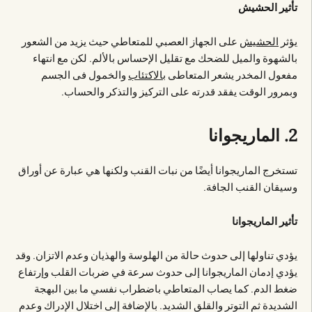
تأثير الحشيش
يؤثر
الحشيش
على الجهاز العصبي للمتعاطي حيث يزيد من الشعور
بالشهوة والميل للضحك مع تقليل الإحساس بالألم. لكن مع انتهاء
مفعول المخدر يشعر المتعاطى
بالاكتئاب
والخمول فى الجسم
وبمرور الوقت يفقد قدرته على التركيز والتذكر والحساب.
2. الماريجوانا
تستخرج الماريجوانا أيضًا من نبات القنب ولكنها هي عبارة عن أوراق
وسيقان القنب الجافة.
تأثير الماريجوانا
يؤدي تناولها إلى حدوث حالة من الهلوسة والهذيان وعدم الاتزان. وقد
يؤدي إدمان الماريجوانا إلى حدوث سرعة في ضربات القلب وإرتفاع
ضغط الدم. كما يصاب المتعاطي باضطراب نفسي ما بين البهجة
الشديدة ثم التوتر والقلق الشديد. بالإضافة إلى اختلال الإدراك وعدم