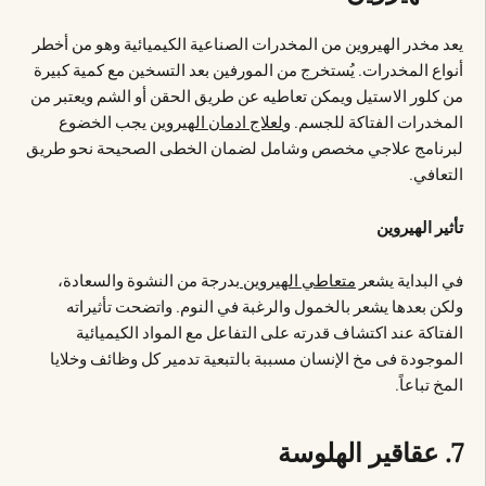
يعد مخدر الهيروين من المخدرات الصناعية الكيميائية وهو من أخطر
أنواع المخدرات. يُستخرج من المورفين بعد التسخين مع كمية كبيرة
من كلور الاستيل ويمكن تعاطيه عن طريق الحقن أو الشم ويعتبر من
المخدرات الفتاكة للجسم. و
لعلاج ادمان الهيروين
يجب الخضوع
لبرنامج علاجي مخصص وشامل لضمان الخطى الصحيحة نحو طريق
التعافي.
تأثير الهيروين
في البداية يشعر
متعاطي الهيروين ب
درجة من النشوة والسعادة،
ولكن بعدها يشعر بالخمول والرغبة في النوم. واتضحت تأثيراته
الفتاكة عند اكتشاف قدرته على التفاعل مع المواد الكيميائية
الموجودة فى مخ الإنسان مسببة بالتبعية تدمير كل وظائف وخلايا
المخ تباعاً.
7. عقاقير الهلوسة