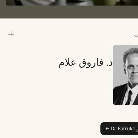
ف
د. فاروق علام
ن
Dr. Farrukh