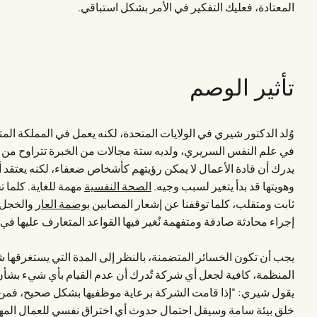
المعتادة، فعليك التفكير في الأمر بشكل استباقي.
تأثير الوصم
في علم النفس السريري، ولديه ستة مجالات من الخبرة تتراوح من ا
يدرك أن قادة الأعمال لا يمكن رؤيتهم كأشخاص ضعفاء، لكنه يعتقد أ
وهويتها قد بدأ يتغير لسبب وجيه.
الصحة النفسية
مهمة للغاية. كلما تخ
ثابت ومتقلب، كلما توقفنا عن إشعار المصابين
بوصمة العار
والخجل، 
إجراء محادثة صادقة ومتفهمة نُغير فيها القواعد المتعارف عليها ف
يجب أن تكون الخسائر المتضمنة، بالنظر إلى المدة التي يستغرقها 
المنظمة، كافية لجعل أي شركة تٌدرك أن عدم القيام بأي شيء بشأن ال
يقول شيري: “إذا قامت الشركة برعاية موظفيها بشكل صحيح، فمن غي
خلق بيئة سامة وسيقل احتمال حدوث أي اختراق نفسي للعمال المهر