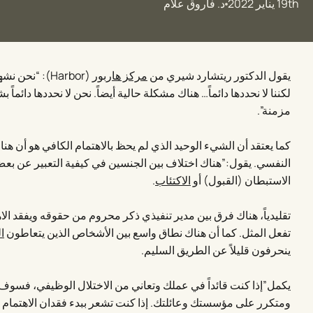
19th يناير 2022
د. فاروق علام
يقول الدكتور ريتشارد شيري من
مركز هاربور
(Harbor): “نح
لكننا لا نحددها دائماً… هناك مشكلة حالية أيضاً. نحن لا نحددها دائما
مزمنة”.
كما يعتقد أن الشيء الوحيد الذي لم يحظ بالاهتمام الكافي هو أن هناك 
النفسي. يقول:”هناك اختلاف بين الجنسين في كيفية التعبير عن ب
الاستبطان (القبول) أو
الاكتئاب
.
تقليدياً، هناك فرق بين مدير تنفيذي ذكر محروم من حقوقه ويفقد الاه
تفعل المثل. كما أن هناك نطاق واسع بين الأشخاص الذين يتعاطون
ا
ينحرفون قليلاً عن الطريق السليم.
يكمل”إذا كنت قائداً في عملك وتعاني من الاختلال الوظيفي، فسوف يب
ومتكرر على مؤسستك وعائلتك. إذا كنت تشعر ببدء فقدان الاهتمام