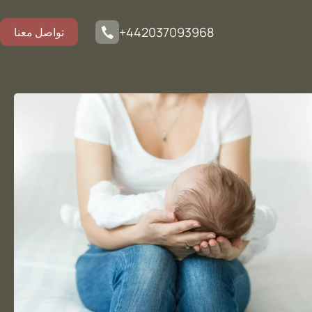
+442037093968
تواصل معنا