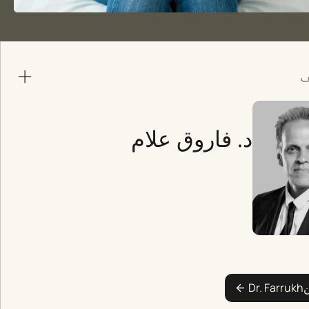
ف
د. فاروق علام
ن
Dr. Farrukh