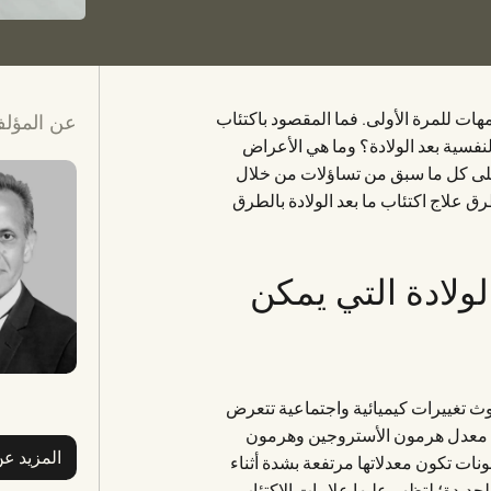
واحدة من ضمن 10 سيدات أصبحوا أمهات للمرة الأولى. فما المقصود باكتئاب
عن المؤل
نفسية بعد الولادة؟ وما هي الأعراض
ة على كل ما سبق من تساؤلات من خلال
ق علاج اكتئاب ما بعد الولادة بالطرق
ولادة التي يمكن
وث تغييرات كيميائية واجتماعية تتعرض
ً في معدل هرمون الأستروجين وهرمون
المزيد ع
ونات تكون معدلاتها مرتفعة بشدة أثناء
الجديدة؛ لتظهر عليها علامات الاكتئاب