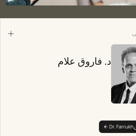
ف
د. فاروق علام
ن
Dr. Farrukh