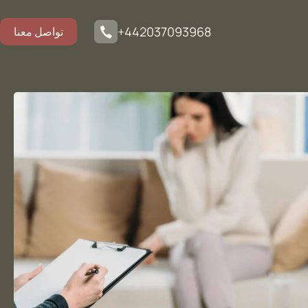
+442037093968
تواصل معنا