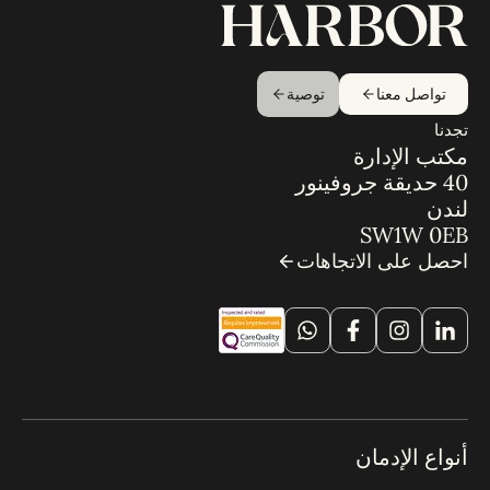
تواصل معنا
توصية
تجدنا
مكتب الإدارة
40 حديقة جروفينور
لندن
SW1W 0EB
احصل على الاتجاهات
أنواع الإدمان