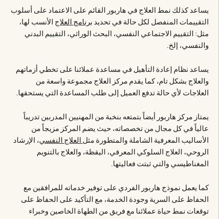
يساعد كذلك نمط العلاج في هاربور القائم على الاعتماد على أسلوب
التقييمات المنفصل لكل حالة في تحديد
برنامج العلاج
الأنسب لها،
مثل: التقييم الاجتماعي النفسي، البحث الوراثي، التقييم البدني
والنفسي، إلخ.
يساعد نظام إعادة التأهيل في مساعدة عملائنا على تخطي أزماتهم
والعلاج بشكل تام، كما يقدم مركز العلاج مجموعة واسعة من
العلاجات لأي حالة تدفع العميل إلى طلب المساعدة التي يستحقها.
يمتاز مركز هاربور أيضاً بتمتعه بنخبة من المهنيين المدربين تدريباً
عالياً في كل مجال من تخصصاته، حيث يضم المركز مزيجاً من
الأساليب المعرفية الشاملة والمتطورة مثل
العلاج النفسي
، الإرشاد
الروحي، العلاج السلوكي المعرفي، اليقظة، والعلاج بالتنويم
المغناطيسي والتي ثبتت فعاليتها.
كما يعمل نموذج هاربور الفردي على توفير خدماته للمرافقين مع
الحفاظ على السرية وجودة الخدمة، مع التأكيد على الحفاظ على
توقعات نمط حياة عملائنا مع فريق من الطهاة الخاصين وخبراء