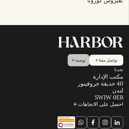
بفيروس كورونا
تواصل معنا
توصية
تجدنا
مكتب الإدارة
40 حديقة جروفينور
لندن
SW1W 0EB
احصل على الاتجاهات