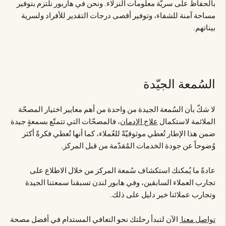
بالحفاظ على سريّة معلومات النزلاء. ونحن في هاربور نلتزم بتوفير
مساحة آمنة للشفاء، وتوفير أقصى درجات التقدير للأفراد ولسرية
بيناتهم.
السُمعة الجيّدة
لا شكّ بأن السُمعة الجيدة من واحدة من أهم معايير اختيار المصحّة
الملائمة لاستكمال
علاج الإدمان
، فالمصحّات التي تتمتّع بسمعةٍ جيدة
ضمن هذا الإطار تُعطي موثوقيّةً للعُملاء، كما أنها تُعطي فكرةً أكثر
وُضوحاً عن جودة الخدمات المُقدّمة من قبل المركز.
عادةً ما يُمكنك استكشاف سُمعة المركز من خلال الاطلاع على
تجارب العملاء السابقين، وفي هابور لندن تسبقنا سمعتنا الجيدة
وتجارب عملائنا خير دليل على ذلك.
تواصل معنا
الآن لتبدأ رحلتك نحو التعافي المستدام في أفضل مصحة