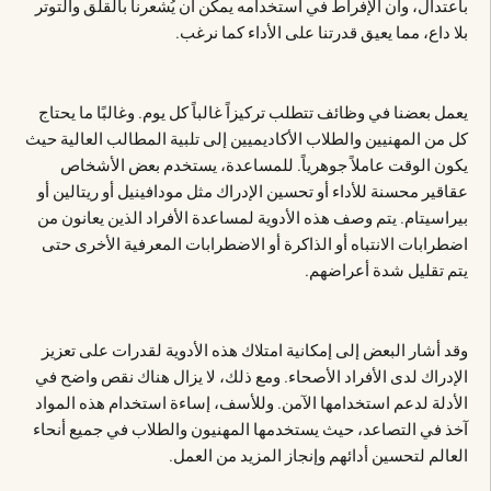
باعتدال، وأن الإفراط في استخدامه يمكن أن يُشعرنا بالقلق والتوتر
بلا داع، مما يعيق قدرتنا على الأداء كما نرغب.
يعمل بعضنا في وظائف تتطلب تركيزاً غالباً كل يوم. وغالبًا ما يحتاج
كل من المهنيين والطلاب الأكاديميين إلى تلبية المطالب العالية حيث
يكون الوقت عاملاً جوهرياً. للمساعدة، يستخدم بعض الأشخاص
عقاقير محسنة للأداء أو تحسين الإدراك مثل مودافينيل أو ريتالين أو
بيراسيتام. يتم وصف هذه الأدوية لمساعدة الأفراد الذين يعانون من
اضطرابات الانتباه أو الذاكرة أو الاضطرابات المعرفية الأخرى حتى
يتم تقليل شدة أعراضهم.
وقد أشار البعض إلى إمكانية امتلاك هذه الأدوية لقدرات على تعزيز
الإدراك لدى الأفراد الأصحاء. ومع ذلك، لا يزال هناك نقص واضح في
الأدلة لدعم استخدامها الآمن. وللأسف، إساءة استخدام هذه المواد
آخذ في التصاعد، حيث يستخدمها المهنيون والطلاب في جميع أنحاء
العالم لتحسين أدائهم وإنجاز المزيد من العمل.