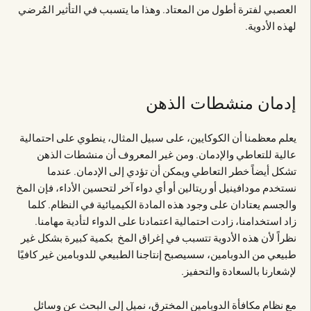
العصبي لفترة أطول من المعتاد. وهذا ما يتسبب في التأثير المُرضي
لهذه الأدوية.
إدمان منشطات الذهن
يعلم معظمنا أن الكوكايين، على سبيل المثال، ينطوي على احتمالية
عالية للتعاطي والإدمان. ومن غير المعروف أن منشطات الذهن
تشكل أيضاً خطر التعاطي ويمكن أن تؤدي إلى الإدمان. عندما
نستخدم مودافينيل أو ريتالين أو أي دواء آخر لتحسين الأداء، فإن المخ
والجسم يعتادان على وجود هذه المادة الكيميائية في النظام. كلما
زاد استخدامنا، زادت احتمالية اعتمادنا على الدواء لتأدية مهامنا.
نظراً لأن هذه الأدوية تتسبب في إغراق المخ بكمية كبيرة بشكل غير
طبيعي من الدوبامين، سسيصبح إنتاجنا الطبيعي للدوبامين غير كافيًا
لإشعارنا بالسعادة والتحفيز.
مع نظام مكافأة الدوبامين المخترق، نميل إلى البحث عن وسائل