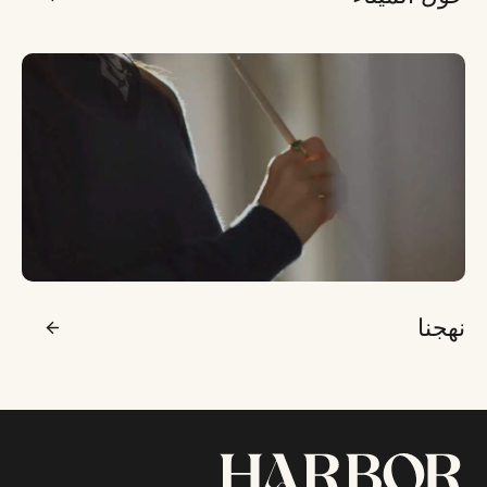
نهجنا