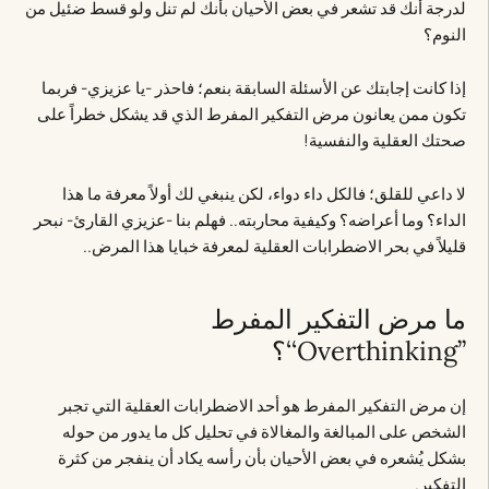
لدرجة أنك قد تشعر في بعض الأحيان بأنك لم تنل ولو قسط ضئيل من
النوم؟
إذا كانت إجابتك عن الأسئلة السابقة بنعم؛ فاحذر -يا عزيزي- فربما
تكون ممن يعانون مرض التفكير المفرط الذي قد يشكل خطراً على
صحتك العقلية والنفسية!
لا داعي للقلق؛ فالكل داء دواء، لكن ينبغي لك أولاً معرفة ما هذا
الداء؟ وما أعراضه؟ وكيفية محاربته.. فهلم بنا -عزيزي القارئ- نبحر
قليلاً في بحر الاضطرابات العقلية لمعرفة خبايا هذا المرض..
ما مرض التفكير المفرط
’’Overthinking‘‘؟
إن مرض التفكير المفرط هو أحد الاضطرابات العقلية التي تجبر
الشخص على المبالغة والمغالاة في تحليل كل ما يدور من حوله
بشكل يُشعره في بعض الأحيان بأن رأسه يكاد أن ينفجر من كثرة
التفكير.