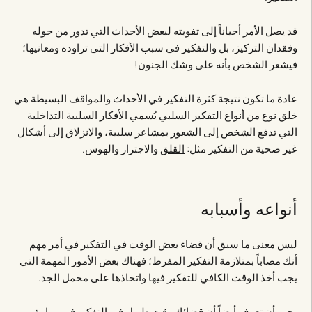
قد يصل الأمر أحياناً إلى تفويته لبعض الأحداث التي تدور من حوله
وفقدان التركيز، بل والتفكير في سبب الأفكار التي تراوده ومعانيها؛
فيشعر الشخص بأنه على وشك الجنون!
عادة ما تكون نتيجة كثرة التفكير في الأحداث والمواقف البسيطة هي
خلق نوع من أنواع التفكير السلبي يُسمي الأفكار السلبية التداخلية
التي تدفع الشخص إلى الشعور بمشاعر سلبية، والانزلاق إلى أشكال
غير صحية من التفكير مثل:
القلق
والاجترار والهوس.
أنواعه وأسبابه
ليس معنى ما سبق أن قضاء بعض الوقت في التفكير في أمر مهم
أنك مصاباً بمتلازمة التفكير المفرط؛ فهناك بعض الأمور المهمة التي
يجب أخذ الوقت الكافي للتفكير فيها واتخاذها على محمل الجد.
يجب أن تعرف أيضاً أن قضائك وقت طويل في التفكير في مهارة