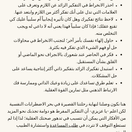
احذر الانخراط في التفكير الزائد عن اللازم وتعرف على
العلامات التي تدل على أنك تفكر أكثر من اللازم وابتعد عنها.
لاحظ نتائج تفكيرك وهل كان تأثيره إيجابياً أم سلبياً عليك كي
تقنع عقلك؛ فإذا كان سلبياً فهذا يعني أنه لا داعي له ويجب
التخلص منه.
حاول إلهاء نفسك بأمر آخر؛ لتجنب الانخراط في محاولات
حل أو فهم الشيء الذي تفكر فيه بكثرة.
فكر في الحاضر عند شعورك بالانجراف نحو الماضي أو
القلق بشأن المستقبل.
استبدل تفكيرك الزائد بتفكير ذاتي أكثر إنتاجية يساعد على
حل المشكلات.
تعلم طرق تساعدك على زيادة وعيك الذاتي وممارسة فك
الارتباط الذهني مثل تمارين القوة العقلية.
هنا نكون وصلنا لنهاية رحلتنا القصيرة في بحر الاضطرابات النفسية
لكن اعلم -يا عزيزي- أن التفكير المفرط هو دوامة تجذبك نحو المزيد
من الأفكار التي يمكن أن تتسبب في تدهور صحتك العقلية؛ لذا إذا لم
تستطع التوقف لا تتردد في
طلب المساعدة
واستشارة الطبيب