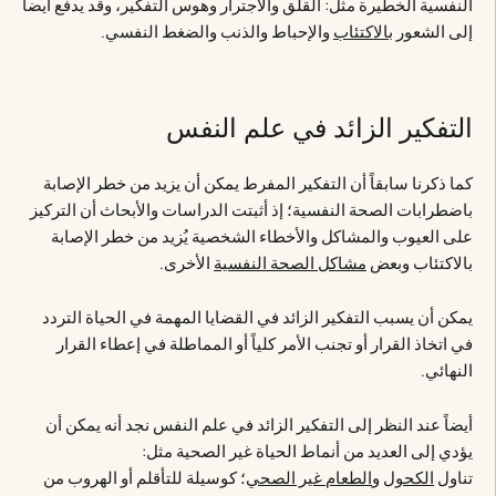
النفسية الخطيرة مثل: القلق والاجترار وهوس التفكير، وقد يدفع أيضاً
إلى الشعور
بالاكتئاب
والإحباط والذنب والضغط النفسي.
التفكير الزائد في علم النفس
كما ذكرنا سابقاً أن التفكير المفرط يمكن أن يزيد من خطر الإصابة
باضطرابات الصحة النفسية؛ إذ أثبتت الدراسات والأبحاث أن التركيز
على العيوب والمشاكل والأخطاء الشخصية يُزيد من خطر الإصابة
بالاكتئاب وبعض
مشاكل الصحة النفسية
الأخرى.
يمكن أن يسبب التفكير الزائد في القضايا المهمة في الحياة التردد
في اتخاذ القرار أو تجنب الأمر كلياً أو المماطلة في إعطاء القرار
النهائي.
أيضاً عند النظر إلى التفكير الزائد في علم النفس نجد أنه يمكن أن
يؤدي إلى العديد من أنماط الحياة غير الصحية مثل:
تناول
الكحول
و
الطعام غير الصحي
؛ كوسيلة للتأقلم أو الهروب من