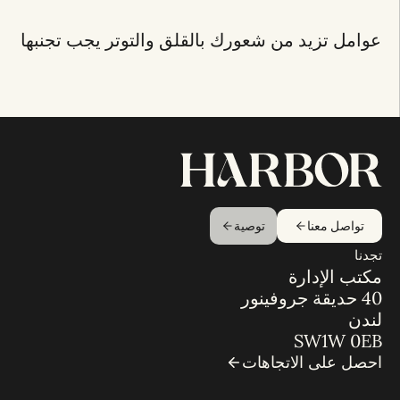
عوامل تزيد من شعورك بالقلق والتوتر يجب تجنبها
تواصل معنا
توصية
تجدنا
مكتب الإدارة
40 حديقة جروفينور
لندن
SW1W 0EB
احصل على الاتجاهات