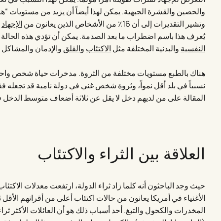
والحصين والقشرة الجبهية. يمكن لهذا أيضاً أن يزيد من مستويات “ه
وتشير التقديرات إلى أن 16٪ من الأشخاص الذين يعانون من
الإجهاد
ي
يُعرف هذا باسم اضطراب ما بعد الصدمة. يمكن أن تؤدي هذه الحالة
النفسية
والبدنية المختلفة مثل
الاكتئاب
و
القلق
والإدمان والمشاكل 
هناك بالطبع مستويات مختلفة من الثروة. مدخرات حياة شخص واحد ف
نسبياً في بلد أقل نمواً، وثروة شخص غني في دولة نامية قد تجعله ف
المقالة على من لديهم دخل لا يقل عن ثلاثة أضعاف متوسط الدخل ف
العلاقة بين الثراء والاكتئاب
حيث وجد الباحثون أنه كلما زاد ثراء الدولة، ارتفعت معدلات الاكت
الأغنياء في أمريكا يعانون من حالات اكتئاب أعلى من أقرانهم الأقل ثر
المخدرات والكحول والتبغ. أحد أسباب ذلك هو أن العائلات الأكثر ثراءا