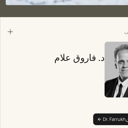
ف
د. فاروق علام
ن
Dr. Farrukh