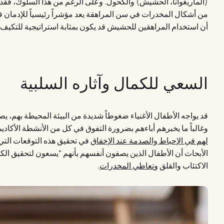
(الماريغوانا، الحشيش) والكحول. وعلى الرغم من هذا السلوك، فق
من أشكال المخدرات في سن المراهقة يعد مؤشراً رئيسياً للإدمان 
أن استخدام المراهقين للحشيش قد يكون بمثابة استراتيجية للتكيف
السعي للكمال وآثاره السلبية
قد يواجه الأطفال الأغنياء ضغوطاً شديدة من البيئة المحيطة بهم، يص
وغالباً ما يخبرهم أباءهم بضرورة التفوق في كل من الأنشطة الأكاديمي
لهم في الإحباط والصدمة عند الإخفاق
في تحقيق هذه التوقعات التي 
الأبحاث أن الأطفال الذين يصفون أنفسهم بأنهم “يسعون لتحقيق الك
الاكتئاب والقلق و
تعاطي المخدرات
.