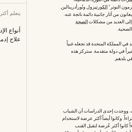
رمون التوتر”
الكورتيزول
ونُورأدرينالين.
يتعلم أكثر
عانون من آثار جانبية دائمة ناتجة عنه.
 إلى العديد من مشكلات
الصحة
الصحية.
أنواع الإ
علاج إدم
ي المملكة المتحدة قد تجعله غنياً
قيراً في دولة متقدمة. ستركز هذه
ي بلدهم.
ئاب. ووجدت إحدى الدراسات أن الشباب
اءاً. وكانوا أيضاً أكثر عرضة لاستخدام
ً كانوا أكثر عُرضة لتقبل القنب