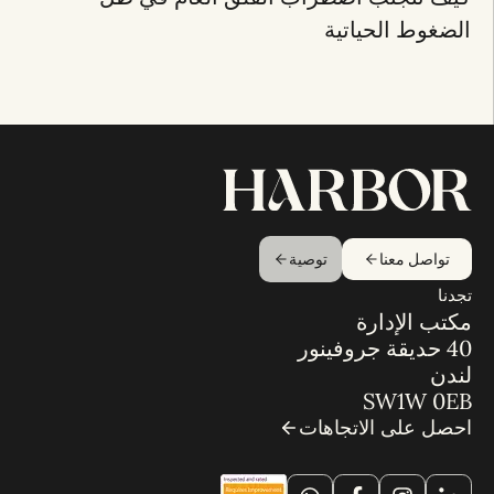
الضغوط الحياتية
تواصل معنا
توصية
تجدنا
مكتب الإدارة
40 حديقة جروفينور
لندن
SW1W 0EB
احصل على الاتجاهات