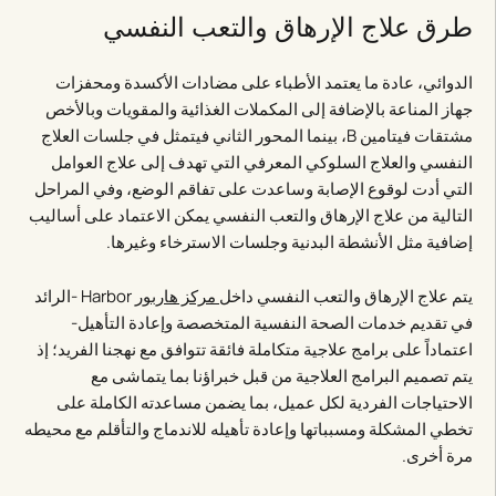
طرق علاج الإرهاق والتعب النفسي
الدوائي، عادة ما يعتمد الأطباء على مضادات الأكسدة ومحفزات
جهاز المناعة بالإضافة إلى المكملات الغذائية والمقويات وبالأخص
مشتقات فيتامين B، بينما المحور الثاني فيتمثل في جلسات العلاج
النفسي والعلاج السلوكي المعرفي التي تهدف إلى علاج العوامل
التي أدت لوقوع الإصابة وساعدت على تفاقم الوضع، وفي المراحل
التالية من علاج الإرهاق والتعب النفسي يمكن الاعتماد على أساليب
إضافية مثل الأنشطة البدنية وجلسات الاسترخاء وغيرها.
يتم علاج الإرهاق والتعب النفسي داخل
مركز هاربور
Harbor -الرائد
في تقديم خدمات الصحة النفسية المتخصصة وإعادة التأهيل-
اعتماداً على برامج علاجية متكاملة فائقة تتوافق مع نهجنا الفريد؛ إذ
يتم تصميم البرامج العلاجية من قبل خبراؤنا بما يتماشى مع
الاحتياجات الفردية لكل عميل، بما يضمن مساعدته الكاملة على
تخطي المشكلة ومسبباتها وإعادة تأهيله للاندماج والتأقلم مع محيطه
مرة أخرى.