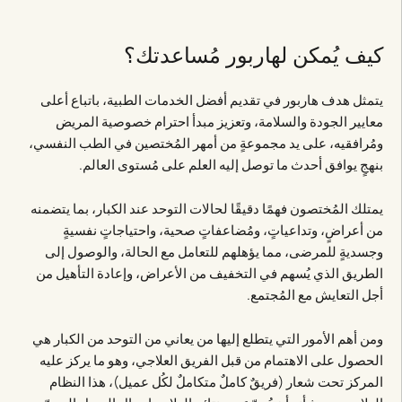
كيف يُمكن لهاربور مُساعدتك؟
يتمثل هدف هاربور في تقديم أفضل الخدمات الطبية، باتباع أعلى
معايير الجودة والسلامة، وتعزيز مبدأ احترام خصوصية المريض
ومُرافقيه، على يد مجموعةٍ من أمهر المُختصين في الطب النفسي،
بنهجٍ يوافق أحدث ما توصل إليه العلم على مُستوى العالم.
يمتلك المُختصون فهمًا دقيقًا لحالات التوحد عند الكبار، بما يتضمنه
من أعراضٍ، وتداعياتٍ، ومُضاعفاتٍ صحية، واحتياجاتٍ نفسيةٍ
وجسديةٍ للمرضى، مما يؤهلهم للتعامل مع الحالة، والوصول إلى
الطريق الذي يُسهم في التخفيف من الأعراض، وإعادة التأهيل من
أجل التعايش مع المُجتمع.
ومن أهم الأمور التي يتطلع إليها من يعاني من التوحد من الكبار هي
الحصول على الاهتمام من قبل الفريق العلاجي، وهو ما يركز عليه
المركز تحت شعار (فريقٌ كاملٌ متكاملٌ لكُل عميل)، هذا النظام