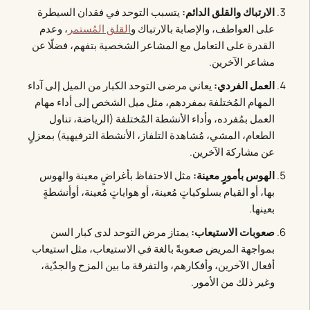
الارتباك والقلق الدائم:
يتسبب التوحد في فقدان السيطرة
على العواطف، والإصابة بالارتباك و
القلق المُستمر
، وعدم
القدرة على التعامل مع المشاعر الشخصية بتفهم، فضلًا عن
مشاعر الآخرين.
العمل الفردي:
يعاني مرضى التوحد الكبار من الميل إلى آداء
المهام المُختلفة بمفردهم، مثل ميل الشخص إلى أداء مهام
العمل بمُفرده، وأداء الأنشطة المُختلفة (الرياضة، تناول
الطعام، المشي، مُشاهدة التلفاز، الأنشطة الترفيهية) بمعزلٍ
عن مشاركة الآخرين.
الهوس بأمورٍ معينة:
مثل الاحتفاظ بأغراضٍ معينة والهوس
بها، أو القيام بسلوكياتٍ مُعينة، أو هواياتٍ مُعينة، أوأنشطةٍ
بعينها.
صعوبات الاستيعاب:
يمتاز مرض التوحد لدى كبار السن
بمواجهة المريض صعوبةً بالغة في الاستيعاب، مثل استيعاب
أفعال الآخرين، وأفكارهم، والتفرقة ما بين المزح والجدّية،
وغير ذلك من الأمور.