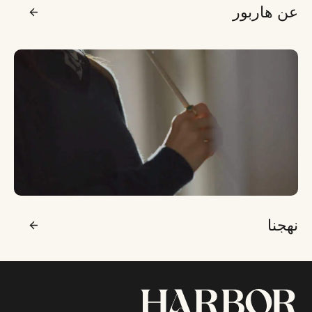
عن هاربور
نهجنا