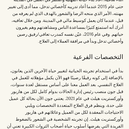
حتى عام 2015 عندما أعاد تدريبه كأخصائي تدخل، مما أدى إلى تغيير
مهنته، الأمر الذي منحه الرضا والشعور بالهدف الذي لم يعرفه من
قبل، عندما كان يعمل كوسيط مالي في المدينة. ومن خلال تعافيه،
أدرك أنه استمتع كثيرًا بمساعدة الناس ومشاهدتهم وهم يغيرون
حياتهم. وفي عام 2016، عيّن نفسه كمدرب تعافي/رفيق رصين
وأخصائي تدخل وبدأ في مرافقة العملاء إلى العلاج.
التخصصات الفرعية
بدأ في استخدام تجربته الحياتية لتغيير حياة الآخرين الذين يعانون،
بالإضافة إلى كونه رفيقًا رصينًا فهو الآن يكمل مؤهلاته للعمل في
العلاج النفسي. بعد العمل معنا على أساس مستقل لعدة سنوات،
قبل جون منصب رئيس إدارة الحالات بدوام كامل لكل من هاربور
وأوركستريت هيلث في عام 2021. يعتني جون الآن بحالة كل عميل
على حدة، وينظم فرق العلاج المتعددة التخصصات ويلبي
الاحتياجات المعقدة لكل من العميل وعائلاتهم في هاربور
وأوركستريت هيلث. إن تجربته الشخصية في الشعور بالضغوط
الفريدة التي يفرضها أسلوب حياة أصحاب الثروات الكبيرة تعني أن