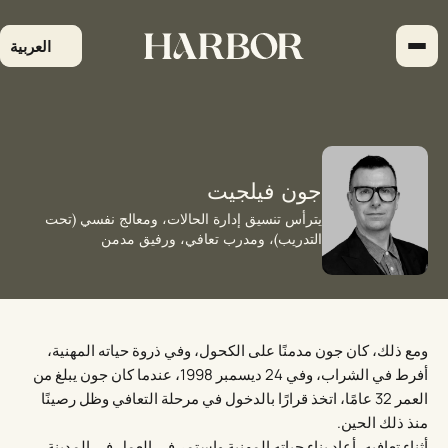
لتجاوز
لى
العربية
لمحتوى
جون فيلجيت
يترأس تنسيق إدارة الحالات، ومعالج نفسي (تحت
التدريب)، ومدرب تعافي، ورفيق مدمن
ومع ذلك، كان جون مدمنًا على الكحول، وفي ذروة حياته المهنية،
أفرط في الشراب، وفي 24 ديسمبر 1998، عندما كان جون يبلغ من
العمر 32 عامًا، اتخذ قرارًا بالدخول في مرحلة التعافي وظل رصينًا
منذ ذلك الحين.
أثناء تعافيه، أعاد بناء حياته المهنية واستمر في العمل في المدينة