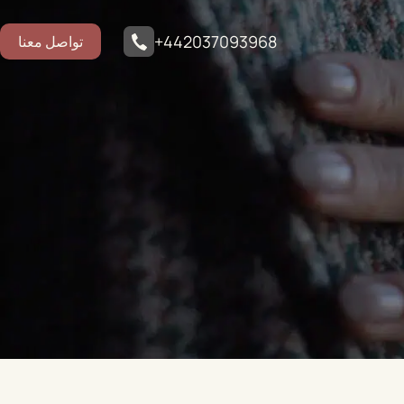
+442037093968
تواصل معنا