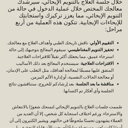
خلال جلسة العلاج بالتنويم الإيحائي، سيرشدك
معالجك المختص خلال عملية الدخول في حالة من
التنويم الإيحائي، مما يعزز تركيزك واستجابتك
للإيحاءات الإيجابية. تتكون هذه العملية من أربع
مراحل:
التقييم الأولي
: ناقش تاريخك الطبي وأهداف العلاج مع معالجك.
تحفيز التنويم المغناطيسي
: سيقوم المعالج بتوجيهك إلى حالة
استرخاء عميق، مما يجعلك أكثر تقبلاً للاقتراحات العلاجية.
الاقتراحات العلاجية
: سيستخدم المعالج بعد ذلك الأساليب
المتفق عليها مسبقًا لمعالجة أهدافك، مثل التغلب على الإدمان،
أو معالجة الحالات النفسية، أو إدارة الألم المزمن.
مناقشة ما بعد الجلسة
: بعد إرشادكم للخروج، ستناقشون نتائج
الجلسة وأي أفكار تم اكتسابها.
صُممت جلسات العلاج بالتنويم الإيحائي لتمنحك شعورًا بالانتعاش
والاسترخاء. ورغم اختلاف استجابة كل شخص، إلا أن العديد من
العملاء يشهدون تحسنًا ملحوظًا في حالتهم. ويشير الكثيرون إلى أن
أمورًا كانت تُعتبر مستحيلة سابقًا أصبحت الآن قابلة للتحقيق، بل