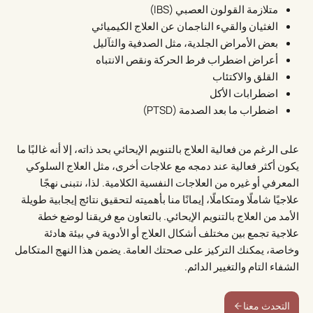
متلازمة القولون العصبي (IBS)
الغثيان والقيء الناجمان عن العلاج الكيميائي
بعض الأمراض الجلدية، مثل الصدفية والثآليل
أعراض اضطراب فرط الحركة ونقص الانتباه
القلق والاكتئاب
اضطرابات الأكل
اضطراب ما بعد الصدمة (PTSD)
على الرغم من فعالية العلاج بالتنويم الإيحائي بحد ذاته، إلا أنه غالبًا ما
يكون أكثر فعالية عند دمجه مع علاجات أخرى، مثل العلاج السلوكي
المعرفي أو غيره من العلاجات النفسية الكلامية. لذا، نتبنى نهجًا
علاجيًا شاملًا ومتكاملًا، إيمانًا منا بأهميته لتحقيق نتائج إيجابية طويلة
الأمد من العلاج بالتنويم الإيحائي. بالتعاون مع فريقنا لوضع خطة
علاجية تجمع بين مختلف أشكال العلاج أو الأدوية في بيئة هادئة
وخاصة، يمكنك التركيز على صحتك العامة. يضمن هذا النهج المتكامل
الشفاء التام والتغيير الدائم.
التحدث معنا