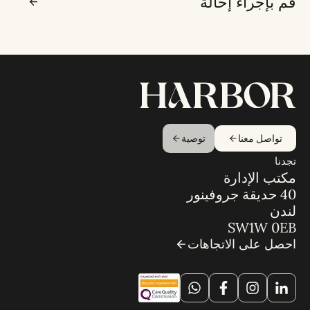
قم بإجراء إحالة
تواصل معنا
توصية
تجدنا
مكتب الإدارة
40 حديقة جروفينور
لندن
SW1W 0EB
احصل على الاتجاهات