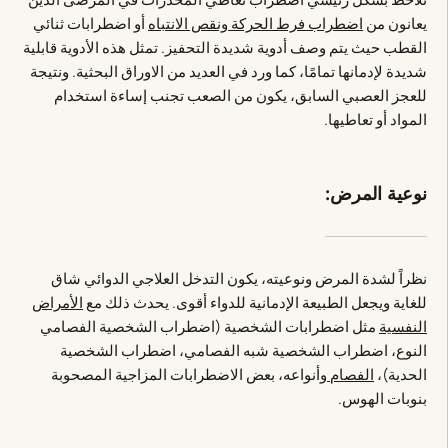
يعانون من
اضطراب فرط الحركة ونقص الانتباه
أو اضطرابات ثنائي
القطب حيث يتم وصف أدوية شديدة التحفيز. تمثل هذه الأدوية قابلية
شديدة لإدمانها تمامًا، كما ورد في العديد من الاوراق البحثية. ونتيجة
للعجز العصبي السابق، يكون من الصعب تجنب إساءة استخدام
المواد أو تعاطيها.
نوعية المرض:
نظراً لشدة المرض ونوعيته، يكون التدخل العلاجي الدوائي شاق
للغاية ويجعل الطبيعة الإدمانية للدواء أقوى. يحدث ذلك مع
الأمراض
النفسية
مثل اضطرابات الشخصية (اضطراب الشخصية الفصامي
النوع، اضطراب الشخصية شبه الفصامي، اضطراب الشخصية
الحدية)،
الفصام
وأنواعه، بعض الاضطرابات المزاجية المصحوبة
بنوبات الهوس.