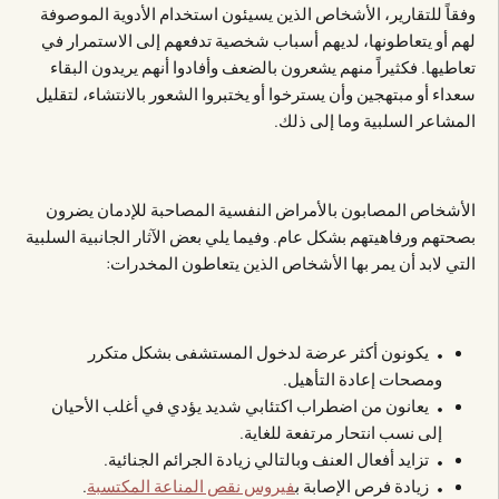
وفقاً للتقارير، الأشخاص الذين يسيئون استخدام الأدوية الموصوفة
لهم أو يتعاطونها، لديهم أسباب شخصية تدفعهم إلى الاستمرار في
تعاطيها. فكثيراً منهم يشعرون بالضعف وأفادوا أنهم يريدون البقاء
سعداء أو مبتهجين وأن يسترخوا أو يختبروا الشعور بالانتشاء، لتقليل
المشاعر السلبية وما إلى ذلك.
الأشخاص المصابون بالأمراض النفسية المصاحبة للإدمان يضرون
بصحتهم ورفاهيتهم بشكل عام. وفيما يلي بعض الآثار الجانبية السلبية
التي لابد أن يمر بها الأشخاص الذين يتعاطون المخدرات:
يكونون أكثر عرضة لدخول المستشفى بشكل متكرر
ومصحات إعادة التأهيل.
يعانون من اضطراب اكتئابي شديد يؤدي في أغلب الأحيان
إلى نسب انتحار مرتفعة للغاية.
تزايد أفعال العنف وبالتالي زيادة الجرائم الجنائية.
زيادة فرص الإصابة ب
فيروس نقص المناعة المكتسبة
.