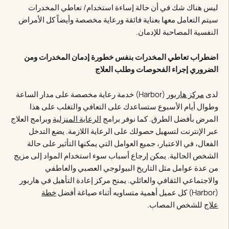
ليس هناك شك في أن حالة إساءة استخدام/ تعاطي المخدرات
سيتم التعامل معها بعناية فائقة ورعاية مخصصة وأيضاً كل الأمراض
النفسية المصاحبة للإدمان.
اضطراب تعاطي المخدرات بنفس خطورة إدمان المخدرات ومن
الضروري إجراء الفحوصات وطلب العلاج
لدى
مركز هاربور
(Harbor) خدمة رعاية مخصصة على مدار الساعة
وطوال أيام الأسبوع ستساعدك على التعافي والتغلب على هذا
المرض بأفضل الطرق. كما نوفر برامج
الرعاية المنزلية
وبرامج العلاج
عبر الإنترنت لتسهيل حصولك على الرعاية اللازمة. يضع التدخل
الفعال، في الاعتبار، جميع العوامل التي يمكنها التأثير على حالة
الشخص الحالية. يمكن إرجاع أسباب سوء استخدام المواد إلى مزيج
من عدة عوامل مثل التاريخ البيولوجي العصبي والعاطفي
والاجتماعي الثقافي والعائلي. يمنح مركز إعادة التأهيل في هاربور
(Harbor) كل عميل أهمية متساويه أثناء صياغة أفضل
خطة
علاج
للشخص المصاب.