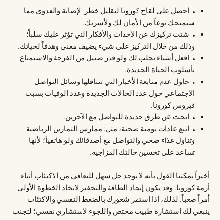
احصل على لقاح كورونا لتقليل خطر الإصابة والعدوى مما
سيمنحك نوعاً من الأمان لك ولأسرتك.
شتت تركيزك عن الأحداث والأفكار التي تؤثر عليك سلباً؛
وذلك من خلال التركيز على شيء يضيف معنى وهدفاً لحياتك.
افعل أشياء تجلب لك ولو قدر ضئيل من الفرحة والاستمتاع
بأسلوب الحياة الجديدة.
حاول عدم متابعة الأخبار التي تتناقلها وسائل التواصل
الاجتماعي حول عدد الحالات الجديدة وعدد الوفيات بسبب
فيروس كورونا.
ابحث عن طرق جديدة للتواصل مع الآخرين.
اتبع عادات يومية صحية، مثل: ممارس التمارين الرياضية
وتناول غذاء صحي والتواصل مع أصدقائك ولو هاتفياً؛ لأنها
تساعد على تحسين حالتك المزاجية.
أخيراً يمكننا القول بأنه لا يوجد حل سهل للتعافي من الاكتئاب أثناء
أزمة كورونا. وقد يكون إيجاد الطاقة والتحفيز لاتخاذ الخطوة الأولى
أمراً صعباً. لذلك، إذا استمر شعورك بالضغط النفسي والاكتئاب
ينبغي لك استشارة طبيب مختص واللجوء لاستشاري نفسي؛ لتجنب