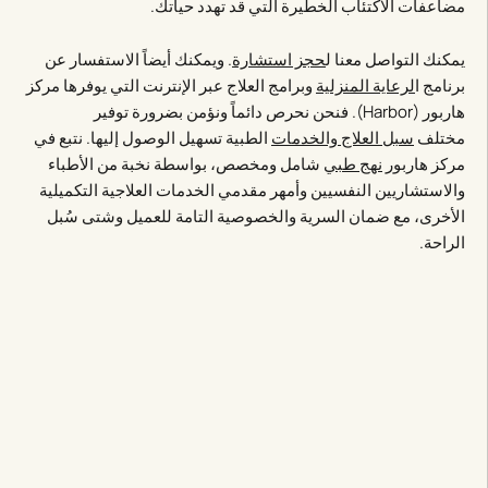
مضاعفات الاكتئاب الخطيرة التي قد تهدد حياتك.
يمكنك التواصل معنا ل
حجز استشارة
. ويمكنك أيضاً الاستفسار عن
برنامج ا
لرعاية المنزلية
وبرامج العلاج عبر الإنترنت التي يوفرها مركز
هاربور (Harbor). فنحن نحرص دائماً ونؤمن بضرورة توفير
مختلف
سبل العلاج والخدمات
الطبية تسهيل الوصول إليها. نتبع في
مركز هاربور
نهج طبي
شامل ومخصص، بواسطة نخبة من الأطباء
والاستشاريين النفسيين وأمهر مقدمي الخدمات العلاجية التكميلية
الأخرى، مع ضمان السرية والخصوصية التامة للعميل وشتى سُبل
الراحة.