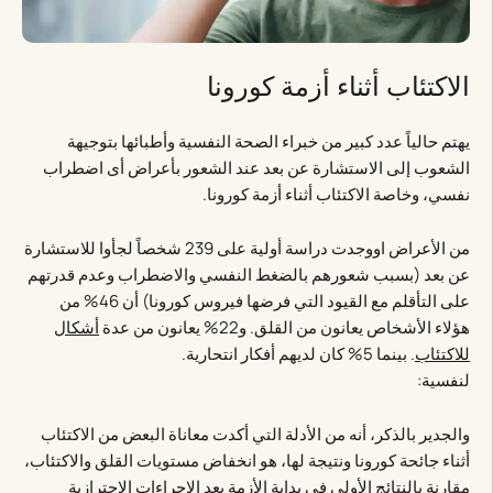
الاكتئاب أثناء أزمة كورونا
يهتم حالياً عدد كبير من خبراء الصحة النفسية وأطبائها بتوجيهة
الشعوب إلى الاستشارة عن بعد عند الشعور بأعراض أى اضطراب
نفسي، وخاصة الاكتئاب أثناء أزمة كورونا.
من الأعراض اووجدت دراسة أولية على 239 شخصاً لجأوا للاستشارة
عن بعد (بسبب شعورهم بالضغط النفسي والاضطراب وعدم قدرتهم
على التأقلم مع القيود التي فرضها فيروس كورونا) أن 46% من
هؤلاء الأشخاص يعانون من القلق. و22% يعانون من عدة
أشكال
للاكتئاب
. بينما 5% كان لديهم أفكار انتحارية.
لنفسية:
والجدير بالذكر، أنه من الأدلة التي أكدت معاناة البعض من الاكتئاب
أثناء جائحة كورونا ونتيجة لها، هو انخفاض مستويات القلق والاكتئاب،
مقارنة بالنتائج الأولى في بداية الأزمة بعد الإجراءات الاحترازية