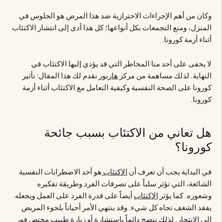
وكان من أهم الإجراءات الاحترازية ضد هذا المرض هو الجلوس في
المنزل، ومنع التجمعات بكل أنواعها؛ كل هذا أدى إلى انتشار الاكتئاب
أثناء أزمة كورونا.
لا يخفى على أحد منا المخاطر التي قد يؤدي إليها الاكتئاب في
النهاية. لذلك مساهمة من مركز
هاربور
نقدم لك هذا المقال: تأثير
كورونا على الصحة النفسية وكيفية التعامل مع الاكتئاب أثناء أزمة
كورونا.
هل تعاني من الاكتئاب بسبب جائحة
كورونا؟
في البداية يجب أن تعرف أن
الاكتئاب
هو أحد الاضطرابات النفسية
الشائعة، التي تؤثر سلباً على تصرفات الفرد وطريقة تفكيره
وشعوره. كما يؤثر
الاكتئاب
أيضاً على قدرة الفرد على العمل ويجعله
يفقد الشغف تجاه كل شيء. وقد ينتهي الأمر أحياناً بلجوء المريض
إلى الانتحار. لذلك ننصح دائماً باستشارة أو زيارة طبيب مختص فور