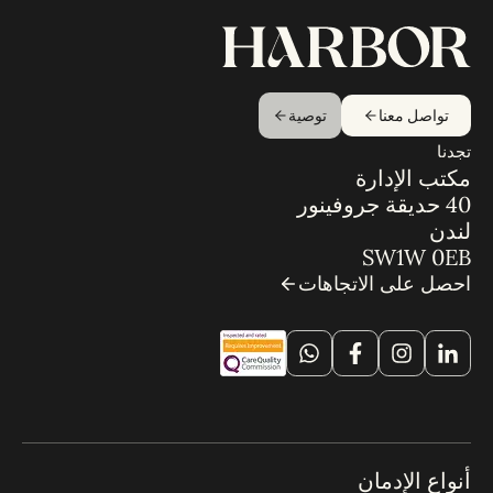
تواصل معنا
توصية
تجدنا
مكتب الإدارة
40 حديقة جروفينور
لندن
SW1W 0EB
احصل على الاتجاهات
أنواع الإدمان