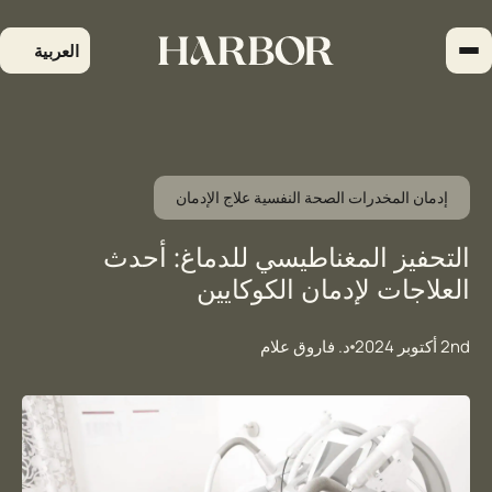
لتجاوز
لى
العربية
لمحتوى
إدمان المخدرات الصحة النفسية علاج الإدمان
التحفيز المغناطيسي للدماغ: أحدث
العلاجات لإدمان الكوكايين
2nd أكتوبر 2024
د. فاروق علام