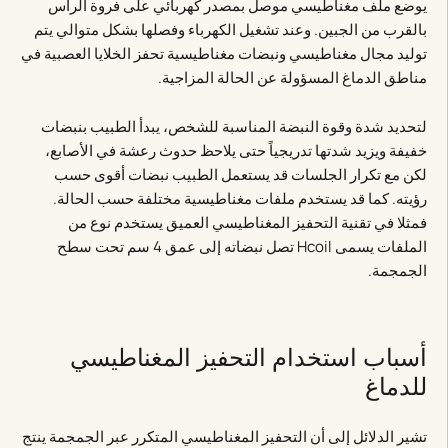
يوضع ملف مغناطيسي موصل بمصدر كهربائي على فروة الرأس
بالقرب من الجبين. وعند تشغيل الكهرباء وفصلها بشكل متوالي يتم
توليد مجال مغناطيسي ونبضات مغناطيسية تحفز الخلايا العصبية في
مناطق الدماغ المسؤولة عن الحالة المزاجية.
لتحديد شدة وقوة النبضة المناسبة للشخص، يبدأ الطبيب بنبضات
خفيفة ويزيد شدتها تدريجياً حتى يلاحظ حدوث رعشة في الأصابع،
لكن مع تكرار الجلسات قد يستعمل الطبيب نبضات أقوى حسب
رؤيته. كما قد يستخدم ملفات مغناطيسية مختلفة حسب الحالة.
فمثلا في تقنية التحفيز المغناطيسي العميق يستخدم نوع من
الملفات يسمى Hcoil تصل نبضاته إلى عمق 4 سم تحت سطح
الجمجمة.
أسباب استخدام التحفيز المغناطيسي
للدماغ
تشير الدلائل إلى أن التحفيز المغناطيسي المتكرر عبر الجمجمة ينتج