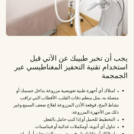
يجب أن تخبر طبيبك عن الآتي قبل
استخدام تقنية التحفيز المغناطيسي عبر
الجمجمة
امتلاك أي أجهزة طبية تعويضية مزروعة بداخل جسمك أو
متصلة به، مثل منظم دقات القلب، الأقطاب التي تراقب
نشاط المخ، قوقعة الأذن المزروعة لعلاج ضعف السمع وغير
ذلك من الأجهزة المزروعة.
التخطيط للحمل أو إذا كنتِ حامل بالفعل.
تناول أي أدوية، أومكملات غذائية أو فيتامينات.
امتلاكك أو عائلتك تاريخ مرضي من التشنجات أو أمراض